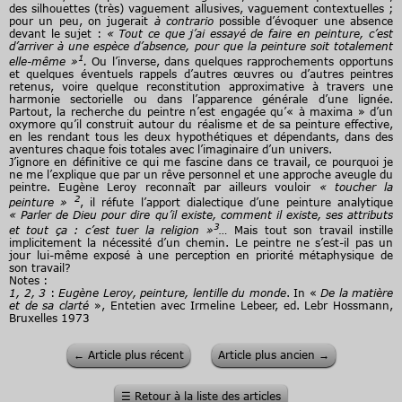
des silhouettes (très) vaguement allusives, vaguement contextuelles ;
pour un peu, on jugerait
à contrario
possible d’évoquer une absence
devant le sujet :
« Tout ce que j’ai essayé de faire en peinture, c’est
d’arriver à une espèce d’absence, pour que la peinture soit totalement
1
elle-même »
.
Ou l’inverse, dans quelques rapprochements opportuns
et quelques éventuels rappels d’autres œuvres ou d’autres peintres
retenus, voire quelque reconstitution approximative à travers une
harmonie sectorielle ou dans l’apparence générale d’une lignée.
Partout, la recherche du peintre n’est engagée qu’« à maxima » d’un
oxymore qu’il construit autour du réalisme et de sa peinture effective,
en les rendant tous les deux hypothétiques et dépendants, dans des
aventures chaque fois totales avec l’imaginaire d’un univers.
J’ignore en définitive ce qui me fascine dans ce travail, ce pourquoi je
ne me l’explique que par un rêve personnel et une approche aveugle du
peintre. Eugène Leroy reconnaît par ailleurs vouloir
« toucher la
2
peinture »
, il réfute l’apport dialectique d’une peinture analytique
« Parler de Dieu pour dire qu’il existe, comment il existe, ses attributs
3
et tout ça : c’est tuer la religion
»
…
Mais tout son travail instille
implicitement la nécessité d’un chemin. Le peintre ne s’est-il pas un
jour lui-même exposé à une perception en priorité métaphysique de
son travail?
Notes :
1, 2, 3
:
Eugène Leroy, peinture, lentille du monde
. In «
De la matière
et de sa clarté
», Entetien avec Irmeline Lebeer, ed. Lebr Hossmann,
Bruxelles 1973
←
Article plus récent
Article plus ancien
→
☰
Retour à la liste des articles