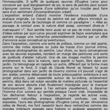
l’immesurable. Il suffit de quelques œuvres d’Eugène Leroy pour
concevoir par quel élargissement de soi, le sens de peindre peut autant
s’éprouver comme l’aporie d’une sidération qu’un trouble peut faire
sens d’un sentiment d’incompréhension créatif.
L’exposition entend d’abord montrer l’évidence inoubliable d’une
pratique originale. Le travail du peintre est par ailleurs introduit au
moyen d’une sorte de tautologie et comme un paradigme : «
Allez au
paysage…le contact avec la nature était assez, comment dirais-je ?
1
matraquant
»
. Tout semble tenir aussi en ce peu de mots simples ou
d’idées sobres par quoi Leroy pouvait exprimer de façon exemplaire que
peindre engage une recherche potentiellement inscrite par un effet
d’annonce aussi conceptuel qu’aventureux.
Dans l’exposition, comme une sorte de préface, comme un réel aparté,
comme des notes éparses ou juste les traces d’un journal intime,
quelques photographies du peintre. Leur choix, ou leurs convergences
avec les œuvres exposées, recréent en marge des peintures une sorte
de quiétude d’atelier naturel. Une de ces images montre le peintre
entièrement nu dans la nature, sans apprêt ni façon, libre dans son
jardin. Ce témoignage en rappelle un autre, différent par la forme mais
proche sur le fond. Il s’agit de Claude Monet se faisant lui aussi
photographier dans son jardin de Giverny comme s’il pouvait s’agir de
son atelier, comme débarrassé de toute préoccupation extérieure à son
projet pictural, juste rassemblé autour de lui-même, entièrement
peintre, déjà dans cet océan sensible de matière picturale où l’essentiel
de son œuvre aboutie s’est finalement imprégnée pour le marquer
historiquement. On peine à l’en extraire visuellement, à discerner
l’homme d’un univers qui semble presque l’avoir créé. Impossible de
l’en décharner. Retour à l’exposition, je regarde les autres vues,
également naturelles, presque idéalement confuses. Les toiles
exposées, l’aura des photographies d’Eugène Leroy, et par rémanence
celles de Monet, me font ressentir leurs deux recherches comme des
mondes intérieurs exposés sans histoire ni analogie apparente ou