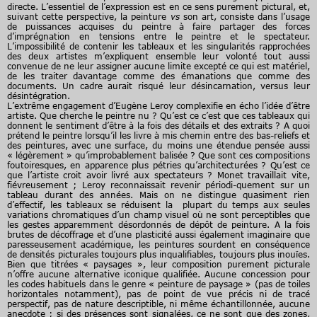
directe. L’essentiel de l’expression est en ce sens purement pictural, et,
suivant cette perspective, la peinture
vs
son art, consiste dans l’usage
de puissances acquises du peintre à faire partager des forces
d’imprégnation en tensions entre le peintre et le spectateur.
L’impossibilité de contenir les tableaux et les singularités rapprochées
des deux artistes m’expliquent ensemble leur volonté tout aussi
convenue de ne leur assigner aucune limite excepté ce qui est matériel,
de les traiter davantage comme des émanations que comme des
documents. Un cadre aurait risqué leur désincarnation, versus leur
désintégration.
L’extrême engagement d’Eugène Leroy complexifie en écho l’idée d’être
artiste. Que cherche le peintre nu ? Qu’est ce c’est que ces tableaux qui
donnent le sentiment d’être à la fois des détails et des extraits ? A quoi
prétend le peintre lorsqu’il les livre à mis chemin entre des bas-reliefs et
des peintures, avec une surface, du moins une étendue pensée aussi
« légèrement » qu’improbablement balisée ? Que sont ces compositions
foutoiresques, en apparence plus pétries qu’architecturées ? Qu’est ce
que l’artiste croit avoir livré aux spectateurs ? Monet travaillait vite,
fiévreusement ; Leroy reconnaissait revenir périodi-quement sur un
tableau durant des années. Mais on ne distingue quasiment rien
d’effectif, les tableaux se réduisent la plupart du temps aux seules
variations chromatiques d’un champ visuel où ne sont perceptibles que
les gestes apparemment désordonnés de dépôt de peinture. A la fois
brutes de décoffrage et d’une plasticité aussi également imaginaire que
paresseusement académique, les peintures sourdent en conséquence
de densités picturales toujours plus inqualifiables, toujours plus inouïes.
Bien que titrées « paysages », leur composition purement picturale
n’offre aucune alternative iconique qualifiée. Aucune concession pour
les codes habituels dans le genre « peinture de paysage » (pas de toiles
horizontales notamment), pas de point de vue précis ni de tracé
perspectif, pas de nature descriptible, ni même échantillonnée, aucune
anecdote ; si des présences sont signalées, ce ne sont que des zones,