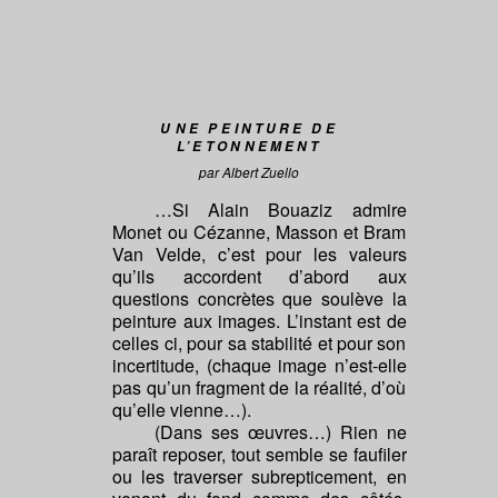
U
NE
P
EINTURE DE
L’
E
TONNEMENT
par Albert Zuello
…Si Alain Bouaziz admire
Monet ou Cézanne, Masson et Bram
Van Velde, c’est pour les valeurs
qu’ils accordent d’abord aux
questions concrètes que soulève la
peinture aux images. L’instant est de
celles ci, pour sa stabilité et pour son
incertitude, (chaque image n’est-elle
pas qu’un fragment de la réalité, d’où
qu’elle vienne…).
(Dans ses œuvres…) Rien ne
paraît reposer, tout semble se faufiler
ou les traverser subrepticement, en