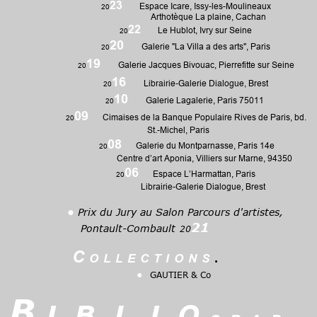
23
Espace Icare, Issy-les-Moulineaux
20
Arthotèque La plaine, Cachan
22
Le Hublot, Ivry sur Seine
20
20
Galerie "La Villa a des arts", Paris
20
19
Galerie Jacques Bivouac, Pierrefitte sur Seine
20
16
20
Librairie-Galerie Dialogue, Brest
10
Galerie Lagalerie, Paris 75011
20
09
Cimaises de la Banque Populaire Rives de Paris, bd.
20
St.-Michel, Paris
08
Galerie du Montparnasse, Paris 14e
20
C
entre d’art Aponia, Villiers sur Marne, 94350
06
Espace L’Harmattan, Paris
20
Librairie-Galerie Dialogue, Brest
•
Prix du Jury au Salon Parcours d'artistes,
21
Pontault-Combault
20
C o l l e c t i o n s
.
•
GAUTIER & Co
i b l i o
B