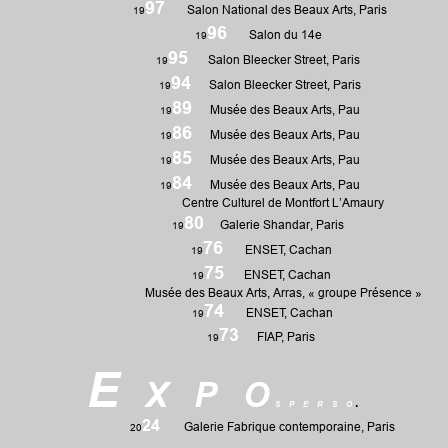
97
Salon National des Beaux Arts, Paris
19
96
Salon du 14e
19
95
Salon Bleecker Street, Paris
19
94
Salon Bleecker Street, Paris
19
89
Musée des Beaux Arts, Pau
19
86
Musée des Beaux Arts, Pau
19
85
Musée des Beaux Arts, Pau
19
84
Musée des Beaux Arts, Pau
19
Centre
C
ulturel de Montfort L’Amaury
80
Galerie Shandar, Paris
19
76
ENSET, Cachan
19
7
5
ENSET, Cachan
19
Musée des Beaux Arts, Arras, «
groupe Présence
»
74
ENSET, Cachan
19
73
FIAP, Paris
19
E
x p o
s
p e r s o
.
24
Galerie Fabrique contemporaine, Paris
20