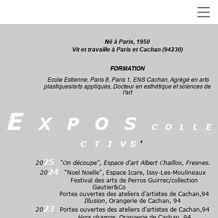
Né à Paris, 1950
Vit et travaille à Paris et Cachan (94230)
FORMATION
Ecole Estienne, Paris 8, Paris 1, ENS Cachan, Agrégé en arts
plastiques/arts appliqués, Docteur en esthétique et sciences de
l'art
E
x p o s
c o l l e
c t i v s
'
25
20
"On découpe", Espace d'art Albert Chaillox, Fresnes.
24
20
"Noel Noelle", Espace Icare, Issy-Les-Moulineaux
Festival des arts de Perros Guirrec/collection
Gautier&Co
Portes ouvertes des ateliers d’artistes de Cachan,94
Illusion
, Orangerie de Cachan, 94
23
20
Portes ouvertes des ateliers d’artistes de Cachan,94
Hors champs
, Orangerie de Cachan, 94