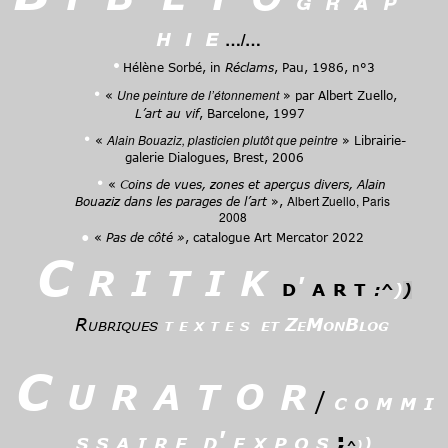
g r a p
h i e
…/…
•
Hél
ène Sorbé, in
Réclams
, Pau, 1986, n°
3
•
Une peinture de l’étonnement
«
» par Albert Zuello,
L’art au vif
, Barcelone, 1997
•
Alain Bouaziz, plasticien plutôt que peintre
«
» Librairie-
galerie Dialogues, Brest, 2006
•
«
Coins de vues, zones et aperçus divers, Alain
Albert Zuello, Paris
Bouaziz dans les parages de l’art
»,
2008
•
«
Pas de côté »
, catalogue Art Mercator 2022
C
r i t i k
d
'
a r t
:^
)
)
Rubriques
t e x t e s et ZeMonBlog
C u r a t o r
/
c o m m i
s s a i r e d' e x p o s
;
)
^
)