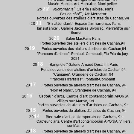
Musée Mobile, Art Mercator, Montpellier
22
20
Micromania"
Galerie Héloïse, Paris
Pas de côté", Art Mercator
Portes ouvertes des ateliers d’artistes de Cachan,94
21
20
"
En attendant" Espace Immanence, Paris
Tansistance", Galerie Jacques Bivouac, Pierrefitte sur
Seine
20
20
Salon MacParis Paris
Portes ouvertes des ateliers d’artistes de Cachan,94
19
20
Portes ouvertes des ateliers d’artistes de Cachan,94
"Parcours d'artistes", Pontault-Combault, Elu Prix du jury
2021
18
20
Bartgnolet" Galerie Arnaud Deschin, Paris
Portes ouvertes des ateliers d’artistes de Cachan,94
"Camaieu", Orangerie de Cachan, 94
"Parcours d'artistes",
Pontault-Combault
17
20
Portes ouvertes de ateliers d'artistes de Cachan, 94
"Noir et blanc", Orangerie de Cachan, 94
16
20
Capteur d'arts, Centre d'art contemporain APONIA,
Villiers sur Marne, 94
Portes ouvertes de ateliers d'artistes de Cachan, 94
15
20
Portes ouvertes de ateliers d'artistes de Cachan, 94
14
20
Biennale d'art contemporain de Cachan, 94
Capteur d'arts, Centre d'art contemporain APONIA, Villiers
sur Marne
13
20
Portes ouvertes de ateliers d'artistes de Cachan, 94