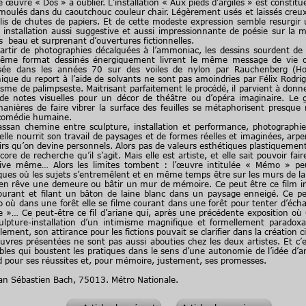
œuvre « Dos » à oublier. L’installation « Aux pieds d’argiles » est constitué
moulés dans du caoutchouc couleur chair. Légèrement usés et laissés creux d
lis de chutes de papiers. Et de cette modeste expression semble resurgi
une installation aussi suggestive et aussi impressionnante de poésie sur
ès beau et surprenant d’ouvertures fictionnelles.
partir de photographies décalquées à l’ammoniac, les dessins sourdent d
même format dessinés énergiquement livrent le même message de vie ou
ée dans les années 70 sur des voiles de nylon par Rauchenberg (Hoatfr
ique du report à l’aide de solvants ne sont pas amoindries par Félix Rodrig
sme de palimpseste. Maitrisant parfaitement le procédé, il parvient à donne
 de notes visuelles pour un décor de théâtre ou d’opéra imaginaire. Le g
ières de faire vibrer la surface des feuilles se métaphorisent presque 
 comédie humaine.
assan chemine entre sculpture, installation et performance, photographie
le nourrit son travail de paysages et de formes réelles et imaginées, arpent
s qu’on devine personnels. Alors pas de valeurs esthétiques plastiquemen
ore de recherche qu’il s’agit. Mais elle est artiste, et elle sait pouvoir fair
rive même… Alors les limites tombent : l’œuvre intitulée « Mémo » peu
es où les sujets s’entremêlent et en même temps être sur les murs de la ga
en rêve une demeure ou bâtir un mur de mémoire. Ce peut être ce film inti
urant et filant un bâton de laine blanc dans un paysage enneigé. Ce p
éo où dans une forêt elle se filme courant dans une forêt pour tenter d’éch
e »… Ce peut-être ce fil d’ariane qui, après une précédente exposition où C
pture-installation d’un intimisme magnifique et formellement paradoxal (
llement, son attirance pour les fictions pouvait se clarifier dans la création
 œuvres présentées ne sont pas aussi abouties chez les deux artistes. Et c’e
bles qui boustent les pratiques dans le sens d’une autonomie de l’idée d’ar
rd pour ses réussites et, pour mémoire, justement, ses promesses.
an Sébastien Bach, 75013. Métro Nationale.