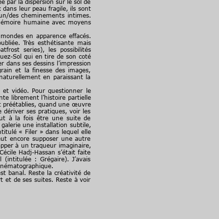
e par la dispersion sur le sol de
ans leur peau fragile, ils sont
r un/des cheminements intimes.
 la mémoire humaine avec moyens
e mondes en apparence effacés.
bliée. Très esthétisante mais
ost series), les possibilités
uez-Sol qui en tire de son coté
r dans ses dessins l’impression
rain et la finesse des images,
naturellement en paraissant la
 et vidéo. Pour questionner le
e librement l’histoire partielle
t préétablies, quand une œuvre
e dériver ses pratiques, voir les
t à la fois être une suite de
lerie une installation subtile,
tulé « Filer » dans lequel elle
eut encore supposer une autre
apper à un traqueur imaginaire,
écile Hadj-Hassan s’était faite
intitulée : Grégaire). J’avais
 cinématographique.
st banal. Reste la créativité de
t et de ses suites. Reste à voir