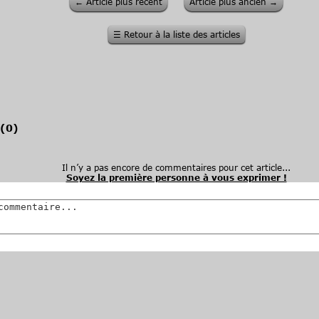
←
Article plus récent
Article plus ancien
→
☰
Retour à la liste des articles
(
0
)
Il n’y a pas encore de commentaires pour cet article...
Soyez la première personne à vous exprimer !