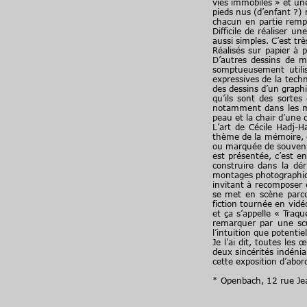
vies immobiles » et une 
pieds nus (d’enfant ?) 
chacun en partie remp
Difficile de réaliser 
aussi simples. C’est tr
Réalisés sur papier à 
D’autres dessins de 
somptueusement utilis
expressives de la techn
des dessins d’un graphi
qu’ils sont des sortes
notamment dans les man
peau et la chair d’une
L’art de Cécile Hadj-H
thème de la mémoire, el
ou marquée de souvenir
est présentée, c’est enc
construire dans la dé
montages photographiqu
invitant à recomposer 
se met en scène parco
fiction tournée en vid
et ça s’appelle « Traqu
remarquer par une scul
l’intuition que potentie
Je l’ai dit, toutes les
deux sincérités indénia
cette exposition d’abo
* Openbach, 12 rue Je