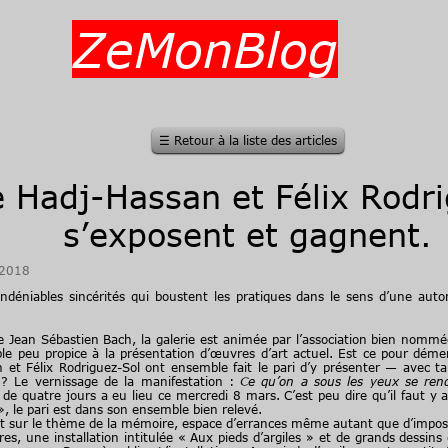
ZeMonBlog
☰
Retour à la liste des articles
e Hadj-Hassan et Félix Rodr
s’exposent et gagnent.
/2018
indéniables sincérités qui boustent les pratiques dans le sens d’une auto
Jean Sébastien Bach, la galerie est animée par l’association bien nommée
e peu propice à la présentation d’œuvres d’art actuel. Est ce pour démenti
 et Félix Rodriguez-Sol ont ensemble fait le pari d’y présenter ­­— avec t
s ? Le vernissage de la manifestation :
Ce qu’on a sous les yeux se rend 
 quatre jours a eu lieu ce mercredi 8 mars. C’est peu dire qu’il faut y al
, le pari est dans son ensemble bien relevé.
ent sur le thème de la mémoire, espace d’errances même autant que d’imposs
es, une installation intitulée « Aux pieds d’argiles » et de grands dessins 