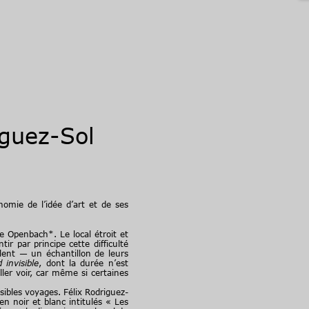
iguez-Sol
nomie de l’idée d’art et de ses
 Openbach*. Le local étroit et
r par principe cette difficulté
alent — un échantillon de leurs
invisible
, dont la durée n’est
ler voir, car même si certaines
ibles voyages. Félix Rodriguez-
en noir et blanc intitulés « Les