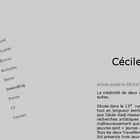
ueil
tualité
Cécil
Œuvres
Multiples
Textes
Article publié le 08/03
ZeMonBlog
La créativité de deux 
Presse
suites.
e
Située dans le 13
rue 
CV
tout en longueur sembl
Contact
que Cécile Hadj-Hassan
recherches artistique
malheureusement que de
œuvres sont « jeunes »
Tous les deux travaill
Sol présente trois œuvr