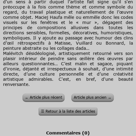
d'un sens à partir duquel l’artiste fait signe qu'il s'en
préoccupe à la fois comme thème et comme symbole du
regard, du travail plastique et naturellement de l’œuvre
comme objet. Maciej Haufa mêle ou emmêle donc les codes
visuels sur les fenêtres et le « mur », dégagent des
principes de compositions allusives dans toutes les
directions sensibles, formelles, décoratives, humoristiques,
symboliques. Il y ajoute au passage avec humour des clins
d’œil rétrospectifs à Matisse, Vuillard ou Bonnard, la
peinture abstraite ou les collages dada…
Malévitch désidéologisé, artistiquement retourné vers son
plaisir intérieur de peindre sans œillère des œuvres par
ailleurs questionnantes… C’est malin et sagace, piquant
d'ironie, déjanté et irrespectueux à souhait, d’une intimité
directe, d’une culture personnelle et d’une créativité
artistique admirables. C'est, en bref, d'une beauté
renversante.
←
Article plus récent
Article plus ancien
→
☰
Retour à la liste des articles
Commentaires (
0
)