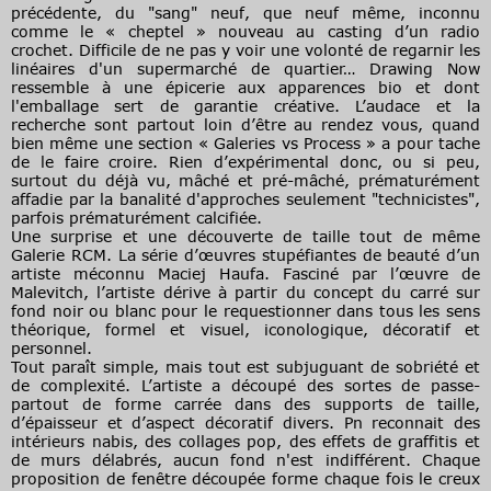
précédente, du "sang" neuf, que neuf même, inconnu
comme le « cheptel » nouveau au casting d’un radio
crochet. Difficile de ne pas y voir une volonté de regarnir les
linéaires d'un supermarché de quartier… Drawing Now
ressemble à une épicerie aux apparences bio et dont
l'emballage sert de garantie créative. L’audace et la
recherche sont partout loin d’être au rendez vous, quand
bien même une section « Galeries vs Process » a pour tache
de le faire croire. Rien d’expérimental donc, ou si peu,
surtout du déjà vu, mâché et pré-mâché, prématurément
affadie par la banalité d'approches seulement "technicistes",
parfois prématurément calcifiée.
Une surprise et une découverte de taille tout de même
Galerie RCM. La série d’œuvres stupéfiantes de beauté d’un
artiste méconnu Maciej Haufa. Fasciné par l’œuvre de
Malevitch, l’artiste dérive à partir du concept du carré sur
fond noir ou blanc pour le requestionner dans tous les sens
théorique, formel et visuel, iconologique, décoratif et
personnel.
Tout paraît simple, mais tout est subjuguant de sobriété et
de complexité. L’artiste a découpé des sortes de passe-
partout de forme carrée dans des supports de taille,
d’épaisseur et d’aspect décoratif divers. Pn reconnait des
intérieurs nabis, des collages pop, des effets de graffitis et
de murs délabrés, aucun fond n'est indifférent. Chaque
proposition de fenêtre découpée forme chaque fois le creux