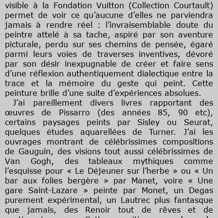
visible à la Fondation Vuitton (Collection Courtault)
permet de voir ce qu’aucune d’elles ne parviendra
jamais à rendre réel : l’invraisemblable doute du
peintre attelé à sa tache, aspiré par son aventure
picturale, perdu sur ses chemins de pensée, égaré
parmi leurs voies de traverses inventives, dévoré
par son désir inexpugnable de créer et faire sens
d’une réflexion authentiquement dialectique entre la
trace et la mémoire du geste qui peint. Cette
peinture brille d’une suite d’expériences absolues.
J’ai pareillement divers livres rapportant des
œuvres de Pissarro (des années 85, 90 etc),
certains paysages peints par Sisley ou Seurat,
quelques études aquarellées de Turner. J’ai les
ouvrages montrant de célébrissimes compositions
de Gauguin, des visions tout aussi célébrissimes de
Van Gogh, des tableaux mythiques comme
l’esquisse pour « Le Déjeuner sur l’herbe » ou « Un
bar aux folies bergère » par Manet, voire « Une
gare Saint-Lazare » peinte par Monet, un Degas
purement expérimental, un Lautrec plus fantasque
que jamais, des Renoir tout de rêves et de