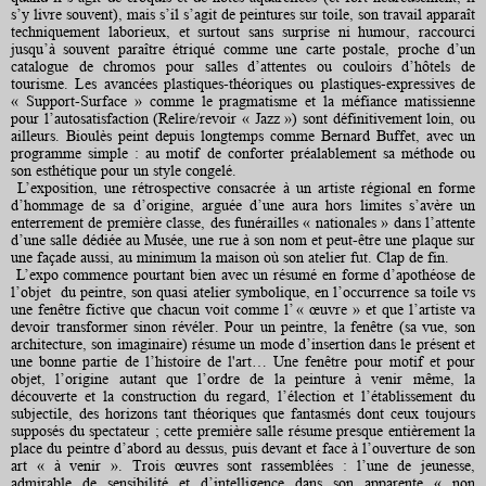
s’y livre souvent), mais s’il s’agit de peintures sur toile, son travail apparaît
techniquement laborieux, et surtout sans surprise ni humour, raccourci
jusqu’à souvent paraître étriqué comme une carte postale, proche d’un
catalogue de chromos pour salles d’attentes ou couloirs d’hôtels de
tourisme. Les avancées plastiques-théoriques ou plastiques-expressives de
« Support-Surface » comme le pragmatisme et la méfiance matissienne
pour l’autosatisfaction (Relire/revoir « Jazz ») sont définitivement loin, ou
ailleurs. Bioulès peint depuis longtemps comme Bernard Buffet, avec un
programme simple : au motif de conforter préalablement sa méthode ou
son esthétique pour un style congelé.
L’exposition, une rétrospective consacrée à un artiste régional en forme
d’hommage de sa d’origine, arguée d’une aura hors limites s’avère un
enterrement de première classe, des funérailles « nationales » dans l’attente
d’une salle dédiée au Musée, une rue à son nom et peut-être une plaque sur
une façade aussi, au minimum la maison où son atelier fut. Clap de fin.
L’expo commence pourtant bien avec un résumé en forme d’apothéose de
l’objet du peintre, son quasi atelier symbolique, en l’occurrence sa toile vs
une fenêtre fictive que chacun voit comme l’ « œuvre » et que l’artiste va
devoir transformer sinon révéler. Pour un peintre, la fenêtre (sa vue, son
architecture, son imaginaire) résume un mode d’insertion dans le présent et
une bonne partie de l’histoire de l'art… Une fenêtre pour motif et pour
objet, l’origine autant que l’ordre de la peinture à venir même, la
découverte et la construction du regard, l’élection et l’établissement du
subjectile, des horizons tant théoriques que fantasmés dont ceux toujours
supposés du spectateur ; cette première salle résume presque entièrement la
place du peintre d’abord au dessus, puis devant et face à l’ouverture de son
art « à venir ». Trois œuvres sont rassemblées : l’une de jeunesse,
admirable de sensibilité et d’intelligence dans son apparente « non