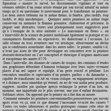
figuration » montre le survol, les discernements vigilants et tout en
retenues subtiles d’un jeune artiste étonné par son travail intuitif en même
temps qu’il en questionne le mouvement pour le transformer en peinture.
Les deux autres tableaux sur le même thème, la fenêtre, plus tardifs, trop
tardifs, et déjà anecdotiques… Quelques autres peintures au même étage
conservent en mémoire la flamme première, chaleureuse et précieuse, la
plupart sont abstraites, toutes sont plastiquement assez suggestives pour
qu’à l’exemple de la série intitulée « Le marronnier en fleurs », on
s’émerveille de la science du peintre mobilisant également sa pratique et ses
conséquences formelles ou expressives, les dialectisant à l’occasion. La
salle résume en trois aventures une vie artistique, allusivement un déclin
qui se confirmera assurément dans les autres salles : le peintre, semble t-il,
n’avait pas assez de tête pour développer ses rencontres avec la peinture
abstraite/abstractisée ou l’art conceptuel et théorique d’origines américaine
et européenne des années 67/70.
Dans l’intervalle, des dizaines de carnets de croquis, des centaines d’études
aux graphismes débordant d’humour technique avec leurs sujets vivement
placés d’un œil sagace et espiègle, d’un geste réactif et pétillant. Les
rencontres sensibles et captivantes d’un peintre, parfois « du dimanche »,
capable de transformer un A6 en vision critique, en engagement artistique,
et à distance, aussi immédiat qu’éternel, en art de voir malin pour produire,
suggérer, instiller par quelque aperçu technique la poésie d’un lieu, un
moment, une inquiétude ou le plus souvent, une joie d’enfant dessinateur.
Sublimes séries. On apprend que le peintre en a fait don au musée.
Comment entendre les peintures conventionnelles,poussièreuses qui suivent
après avoir vu ça, tout ce que dément l’incessante vivacité des carnets ?
Toutes ces toiles laborieuses et parfois grotesques comme cette série de
portraits alignés dans le hall du musée et où le peintre paraît chercher ses