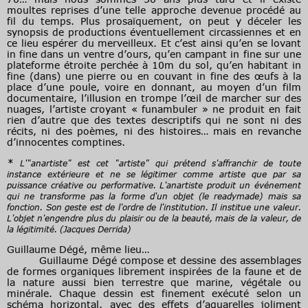
moultes reprises d’une telle approche devenue procédé au
fil du temps. Plus prosaïquement, on peut y déceler les
synopsis de productions éventuellement circassiennes et en
ce lieu espérer du merveilleux. Et c’est ainsi qu’en se lovant
in fine dans un ventre d’ours, qu’en campant in fine sur une
plateforme étroite perchée à 10m du sol, qu’en habitant in
fine (dans) une pierre ou en couvant in fine des œufs à la
place d’une poule, voire en donnant, au moyen d’un film
documentaire, l’illusion en trompe l’œil de marcher sur des
nuages, l’artiste croyant « funambuler » ne produit en fait
rien d’autre que des textes descriptifs qui ne sont ni des
récits, ni des poèmes, ni des histoires… mais en revanche
d’innocentes comptines.
*
L'"anartiste" est cet "artiste" qui prétend s'affranchir de toute
instance extérieure et ne se légitimer comme artiste que par sa
puissance créative ou performative. L'anartiste produit un événement
qui ne transforme pas la forme d'un objet (le readymade) mais sa
fonction. Son geste est de l'ordre de l'institution. Il institue une valeur.
L'objet n'engendre plus du plaisir ou de la beauté, mais de la valeur, de
la légitimité. (Jacques Derrida)
Guillaume Dégé, même lieu…
Guillaume Dégé compose et dessine des assemblages
de formes organiques librement inspirées de la faune et de
la nature aussi bien terrestre que marine, végétale ou
minérale. Chaque dessin est finement exécuté selon un
schéma horizontal, avec des effets d’aquarelles joliment