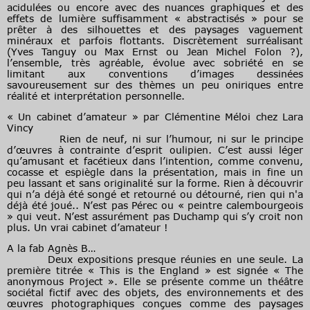
acidulées ou encore avec des nuances graphiques et des
effets de lumière suffisamment « abstractisés » pour se
prêter à des silhouettes et des paysages vaguement
minéraux et parfois flottants. Discrètement surréalisant
(Yves Tanguy ou Max Ernst ou Jean Michel Folon ?),
l’ensemble, très agréable, évolue avec sobriété en se
limitant aux conventions d’images dessinées
savoureusement sur des thèmes un peu oniriques entre
réalité et interprétation personnelle.
« Un cabinet d’amateur » par Clémentine Méloi chez Lara
Vincy
Rien de neuf, ni sur l’humour, ni sur le principe
d’œuvres à contrainte d’esprit oulipien. C’est aussi léger
qu’amusant et facétieux dans l’intention, comme convenu,
cocasse et espiègle dans la présentation, mais in fine un
peu lassant et sans originalité sur la forme. Rien à découvrir
qui n’a déjà été songé et retourné ou détourné, rien qui n'a
déjà été joué.. N’est pas Pérec ou « peintre calembourgeois
» qui veut. N’est assurément pas Duchamp qui s’y croit non
plus. Un vrai cabinet d’amateur !
A la fab Agnès B…
Deux expositions presque réunies en une seule. La
première titrée « This is the England » est signée « The
anonymous Project ». Elle se présente comme un théâtre
sociétal fictif avec des objets, des environnements et des
œuvres photographiques conçues comme des paysages