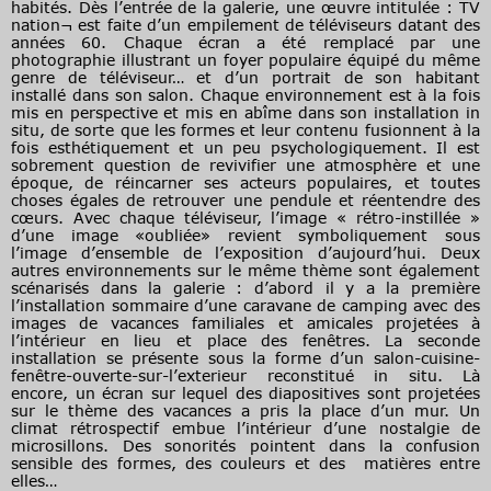
habités. Dès l’entrée de la galerie, une œuvre intitulée : TV
nation¬ est faite d’un empilement de téléviseurs datant des
années 60. Chaque écran a été remplacé par une
photographie illustrant un foyer populaire équipé du même
genre de téléviseur… et d’un portrait de son habitant
installé dans son salon. Chaque environnement est à la fois
mis en perspective et mis en abîme dans son installation in
situ, de sorte que les formes et leur contenu fusionnent à la
fois esthétiquement et un peu psychologiquement. Il est
sobrement question de revivifier une atmosphère et une
époque, de réincarner ses acteurs populaires, et toutes
choses égales de retrouver une pendule et réentendre des
cœurs. Avec chaque téléviseur, l’image « rétro-instillée »
d’une image «oubliée» revient symboliquement sous
l’image d’ensemble de l’exposition d’aujourd’hui. Deux
autres environnements sur le même thème sont également
scénarisés dans la galerie : d’abord il y a la première
l’installation sommaire d’une caravane de camping avec des
images de vacances familiales et amicales projetées à
l’intérieur en lieu et place des fenêtres. La seconde
installation se présente sous la forme d’un salon-cuisine-
fenêtre-ouverte-sur-l’exterieur reconstitué in situ. Là
encore, un écran sur lequel des diapositives sont projetées
sur le thème des vacances a pris la place d’un mur. Un
climat rétrospectif embue l’intérieur d’une nostalgie de
microsillons. Des sonorités pointent dans la confusion
sensible des formes, des couleurs et des matières entre
elles…