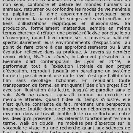
non sens, confondre et défaire les mondes humains ou
animaux, retourner ou confondre les modes de vie minérale
ou palpitante. Il aime apparemment provoquer sans
discernement la nature et les songes en les entremêlant de
liens d’illustrations réciproques et illusionnistes. Sa
production, formellement inattendue, semble en même
temps chercher à réfuter une pensée réflexive ponctuelle ou
d’envergure, quand bien même ses « œuvres » habitent
spectaculairement leurs environnements d’expositions au
point de faire croire à des approfondissements ou à une
évolution réflexive dans sa pratique. A travers sa dernière
œuvre vidéo,
Walk on clouds
, initialement présentée à la
Biennale d’art contemporain de Lyon en 2019, le
performeur, tout à l’exécution littérale de son projet
d’évocation, reproduit jusqu’à son paradigme un système
borné et passablement usé où le rêve n’est que l’alibi d’un
film sans décollage fictionnel. En répudiant toute
transposition de forme, en intriquant l’idée d’un projet fictif
avec son illustration à la lettre, jusqu’à se parodier sans le
voir,
Walk on clouds
apparaît comme un exercice de
mémoire littérale. Quand l’idée du temps s’illustre, elle
n’est qu’une contrainte de fait, rarement une perspective
imaginaire. Inutile donc de chercher un débordement ou un
oxymore dans ce travail, inutile de le croire fluctuant entre
les idées qu’il présente ; ses référents fonctionnent terme à
terme. Walk on clouds ne mobilise pas d’exercice sur le
vocabulaire visuel ou une recherche quant aux sciences de
l’art, il les investit techniquement sans contredire leur