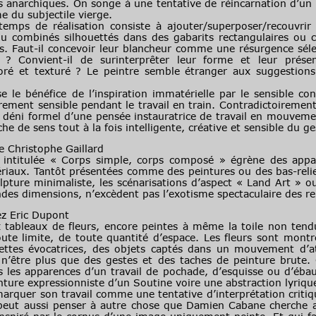
 anarchiques. On songe à une tentative de réincarnation d’un 
me du subjectile vierge.
e réalisation consiste à ajouter/superposer/recouvrir p
u combinés silhouettés dans des gabarits rectangulaires ou ci
s. Faut-il concevoir leur blancheur comme une résurgence séle
e ? Convient-il de surinterprêter leur forme et leur prés
oré et texturé ? Le peintre semble étranger aux suggestions 
e bénéfice de l’inspiration immatérielle par le sensible cont
rement sensible pendant le travail en train. Contradictoirement
 déni formel d’une pensée instauratrice de travail en mouveme
e de sens tout à la fois intelligente, créative et sensible du ge
rie Christophe Gaillard
itulée « Corps simple, corps composé » égrène des appa
ériaux. Tantôt présentées comme des peintures ou des bas-reli
ulpture minimaliste, les scénarisations d’aspect « Land Art » o
des dimensions, n’excèdent pas l’exotisme spectaculaire des re
ez Eric Dupont
aux de fleurs, encore peintes à même la toile non tendu
toute limite, de toute quantité d’espace. Les fleurs sont mon
uettes évocatrices, des objets captés dans un mouvement d’at
e n’être plus que des gestes et des taches de peinture brute
s les apparences d’un travail de pochade, d’esquisse ou d’éba
ture expressionniste d’un Soutine voire une abstraction lyrique
emarquer son travail comme une tentative d’interprétation critiqu
peut aussi penser à autre chose que Damien Cabane cherche a 