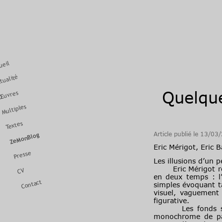
ueil
tualité
Quelque
Œuvres
Multiples
Textes
Article publié le 13/03
ZeMonBlog
Eric Mérigot, Eric 
Presse
Les illusions d’un
Eric Mérigot réali
CV
en deux temps : l
Contact
simples évoquant ta
visuel, vaguement
figurative.
Les fonds sont d
monochrome de past