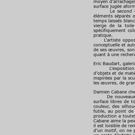
moyen d’arrachages
surface jugée afor
Le second temps d
éléments séparés o
temps laissés blanc
vierge de la toil
spécifiquement col
pratique.
L’artiste oppose l
conceptuelle et aut
de ses œuvres, son
quant à une recherch
Eric Baudart, gale
L’exposition int
d’objets et de mat
inspirées par la sc
les œuvres, de gran
Damien Cabane ch
De nouveaux table
surface libres de 
couleur, des silho
futile, au point d
production a toute
Cabane aime la pein
il est loisible de r
d’un motif, on ne 