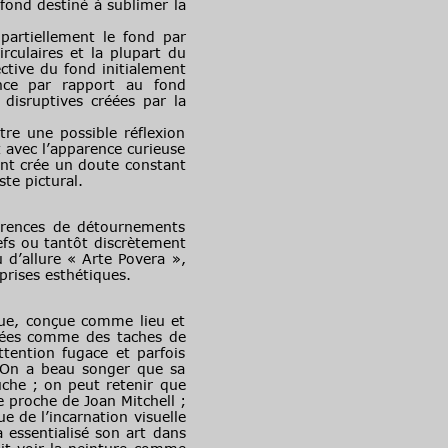
fond destiné à sublimer la
artiellement le fond par
rculaires et la plupart du
ctive du fond initialement
ence par rapport au fond
disruptives créées par la
re une possible réflexion
 avec l’apparence curieuse
nt crée un doute constant
ste pictural.
rences de détournements
efs ou tantôt discrètement
u d’allure « Arte Povera »,
prises esthétiques.
e, conçue comme lieu et
trées comme des taches de
tention fugace et parfois
. On a beau songer que sa
uche ; on peut retenir que
 proche de Joan Mitchell ;
e de l’incarnation visuelle
essentialisé son art dans