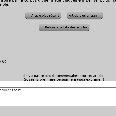
inspiré par le corpus d’une image uniquement peinte. Et qui f
ible.
←
Article plus récent
Article plus ancien
→
☰
Retour à la liste des articles
(
0
)
Il n’y a pas encore de commentaires pour cet article...
Soyez la première personne à vous exprimer !