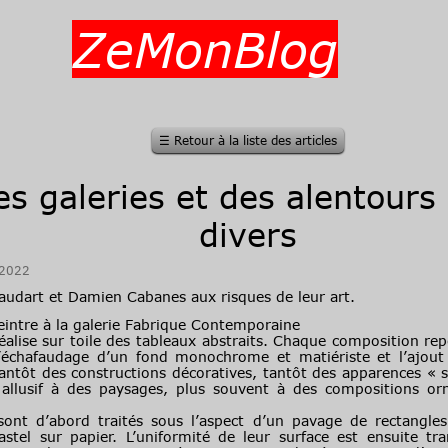
ZeMonBlog
☰
Retour à la liste des articles
s galeries et des alentours 
divers
/2022
Baudart et Damien Cabanes aux risques de leur art.
 peintre à la galerie Fabrique Contemporaine
se sur toile des tableaux abstraits. Chaque composition repos
’échafaudage d’un fond monochrome et matiériste et l’ajout
ntôt des constructions décoratives, tantôt des apparences « s
 allusif à des paysages, plus souvent à des compositions o
’abord traités sous l’aspect d’un pavage de rectangles 
el sur papier. L’uniformité de leur surface est ensuite tr