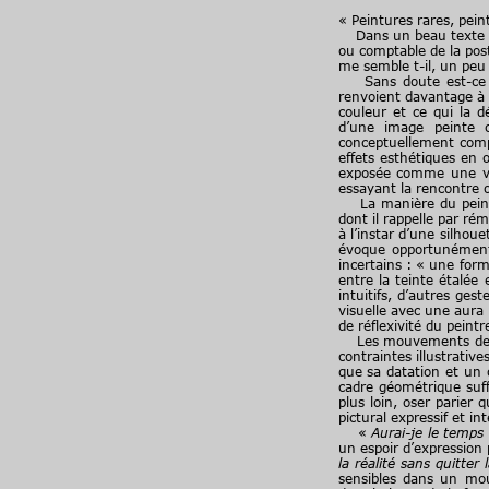
« Peintures rares, pein
Dans un beau texte d’i
ou comptable de la post
me semble t-il, un peu 
Sans doute est-ce à ce
renvoient davantage à 
couleur et ce qui la 
d’une image peinte c
conceptuellement comp
effets esthétiques en o
exposée comme une vis
essayant la rencontre 
La manière du peintre 
dont il rappelle par ré
à l’instar d’une silhou
évoque opportunément
incertains : « une for
entre la teinte étalée
intuitifs, d’autres ges
visuelle avec une aura
de réflexivité du peint
Les mouvements de dép
contraintes illustrati
que sa datation et un 
cadre géométrique suff
plus loin, oser parier 
pictural expressif et i
«
Aurai-je le temps
un espoir d’expression 
la réalité sans quitter 
sensibles dans un mou