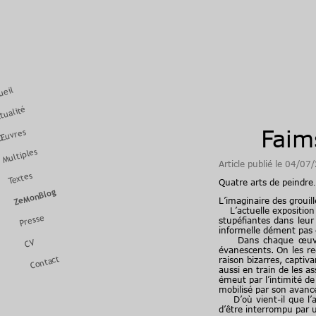
ueil
tualité
Faim
Œuvres
Multiples
Article publié le 04/07
Textes
Quatre arts de peindre
ZeMonBlog
L’imaginaire des groui
L’actuelle exposition 
Presse
stupéfiantes dans leur
informelle dément pas ce
Dans chaque œuvre, le
CV
évanescents. On les reg
Contact
raison bizarres, captiv
aussi en train de les a
émeut par l’intimité de
mobilisé par son avan
D’où vient-il que l’ar
d’être interrompu par u