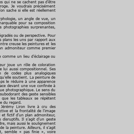
s qui ne se cachent pas d’être
rroge. Je voudrais précisément
on sache si elle est réellement
phologie, un angle de vue, un
emarquable pour sa composition
es photographies surprenantes,
dégradés ou de perspective. Pour
s plans les uns par rapport aux
ntre creuse les peintures et les
plan admoniteur comme premier
 comme un lieu d’éclairage ou
ur joue un rôle de coloration
 lui aussi compositionnel. Ses
on de codes plus analogiques
qu’elle soutient. La peinture de
mps le réduire à une apparence
fface devant une vue confinée à
vue photographique. Le sens du
 subodorant des geste sensibles
n que les tableaux se répètent
le du regard.
Jérémy Liron livre à cru des
ive et la frontalité de l’image
 et fictif d’un plan admoniteur,
isruptifs. Il s’agit d’un geste
dre, mais aussi le soulignement
 la peinture. Ailleurs, il s’agit
t, semble « pas finie », voire