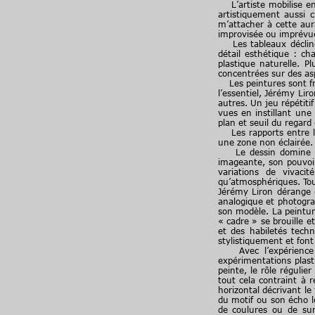
L’artiste mobilise en 
artistiquement aussi c
m’attacher à cette aura
improvisée ou imprévu
Les tableaux déclinen
détail esthétique : ch
plastique naturelle. 
concentrées sur des asp
Les peintures sont fron
l’essentiel, Jérémy Li
autres. Un jeu répétiti
vues en instillant un
plan et seuil du regard
Les rapports entre lu
une zone non éclairée.
Le dessin domine à tr
imageante, son pouvoir
variations de vivaci
qu’atmosphériques. Tout
Jérémy Liron dérange 
analogique et photogra
son modèle. La peintu
« cadre » se brouille 
et des habiletés techn
stylistiquement et font
Avec l’expérience in
expérimentations plast
peinte, le rôle régulie
tout cela contraint à r
horizontal décrivant le
du motif ou son écho lon
de coulures ou de sur