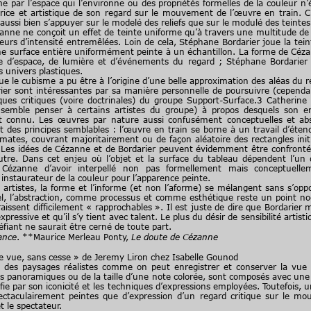
me par l’espace qui l’environne ou des propriétés formelles de la couleur n
trice et artistique de son regard sur le mouvement de l’œuvre en train. C’
ssi bien s’appuyer sur le modelé des reliefs que sur le modulé des teintes 
zanne ne conçoit un effet de teinte uniforme qu’à travers une multitude de 
eurs d’intensité entremêlées. Loin de cela, Stéphane Bordarier joue la teinte 
une surface entière uniformément peinte à un échantillon. La forme de Cé
ée d’espace, de lumière et d’événements du regard ; Stéphane Bordarier
 univers plastiques.
e cubisme a pu être à l’origine d’une belle approximation des aléas du r
rier sont intéressantes par sa manière personnelle de poursuivre (cependa
iques critiques (voire doctrinales) du groupe Support-Surface.3 Catherine 
t semble penser à certains artistes du groupe) à propos desquels son
est connu. Les œuvres par nature aussi confusément conceptuelles et ab
 des principes semblables : l’œuvre en train se borne à un travail d’éte
tes, couvrant majoritairement ou de façon aléatoire des rectangles init
. Les idées de Cézanne et de Bordarier peuvent évidemment être confronté
autre. Dans cet enjeu où l’objet et la surface du tableau dépendent l’un d
à Cézanne d’avoir interpellé non pas formellement mais conceptuellem
instaurateur de la couleur pour l’apparence peinte.
stes, la forme et l’informe (et non l’aforme) se mélangent sans s’oppo
l, l’abstraction, comme processus et comme esthétique reste un point nod
raissent difficilement « rapprochables ». Il est juste de dire que Bordarie
xpressive et qu’il s’y tient avec talent. Le plus du désir de sensibilité arti
éfiant ne saurait être cerné de toute part.
ance
. **Maurice Merleau Ponty,
Le doute de Cézanne
 vue, sans cesse » de Jeremy Liron chez Isabelle Gounod
s paysages réalistes comme on peut enregistrer et conserver la vue pa
s panoramiques ou de la taille d’une note colorée, sont composés avec une r
e par son iconicité et les techniques d’expressions employées. Toutefois, un
ctaculairement peintes que d’expression d’un regard critique sur le mou
t le spectateur.