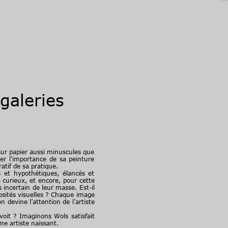
galeries
sur papier aussi minuscules que
ler l’importance de sa peinture
atif de sa pratique.
s et hypothétiques, élancés et
 curieux, et encore, pour cette
incertain de leur masse. Est-il
osités visuelles ? Chaque image
 devine l’attention de l’artiste
oit ? Imaginons Wols satisfait
me artiste naissant.