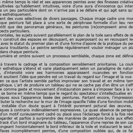
même temps le réel et ses apparences peintes avec des finesses créative
ultivées qu’habilement intuitives, voire d’une aura d’innocence qui inte
 un peu particulière dont on n’arrive pas à se défaire et qui agit sans qu’
e esthétiquement.
t des vues sélectives de divers paysages. Chaque image cadre une mor
aque peinture fait place à une sorte de périphrase formelle d’un lieu r
Plutôt que des panoramas généraux, les peintures (re)composent ainsi d
ects particuliers.
tales, les sujets suivent parallèlement le plan de la toile sans effets de 
ron construit des espaces en découpant, en superposant ou en recoupant le
f avec le statut du premier plan et d’une forme d’aporie de la pratique du pei
e aura troublante. Le peintre semble régulièrement vouloir ménager un 
 dans chaque peinture.
mière et ombre suivent un processus semblable, chaque zone est définie
avers le cadrage et la composition sensiblement prioritaires. La coule
 esthétique s’étend et varie plastiquement selon un paradigme de nature
té, d’intensité voire ses harmonies apparaissent nuancées en foncti
 soutient l’idée que peindre est un travail du regard sur l’image et la vue 
en ce que l’artiste semble parfois improviser son travail et en même te
phique. L’art de produire un tableau qui ne se cache pas d’en être un s’e
re comme geste et mouvement d’instauration peine à s’imposer face à la 
et se borne en même temps que le regard du spectateur s’intellectualise en
iques sous l’apparence lissée des peintures. Partant encore, l’impressio
 buter la recherche sur le mur de l’image opacifie l’idée d’une fonction mobi
stallée d’un doute quant à l’intérêt purement pictural des œuvres, 
iques à contrario indéniablement expressives. La quasi absence de perspect
r d’un motif curieusement cadré ou placé sous l’éclairage forcé à la fois réel
egarder et parfois à surprendre des manières de peinture brute aux effets d
 tracé d’un bord imaginaire du tableau, l’apparence d’une reprise de son ca
geant horizontalement le bord inférieur de la toile et instaurant le seuil de
faces incomplètement peintes, d’une composition oubliée qui, de ce fai