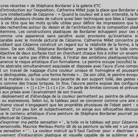
tures récentes » de Stéphane Bordarier à la galerie ETC
ntroduction sur l’exposition, Catherine Millet juge la place que Bordarier 
ure intellectuelle de Cézanne : « Quand la couleur est à son intensité, la fo
oublier plusieurs choses de nature aussi bien techniques que liées à l’appar
 titre que les mots qu’elle utilise pour définir les impressions que lui
des recherches autour du dessin et de l’architecture de la composition plas
détermine. Les constructions plastiques de Bordarier échappent pour ces
omme une apparence sans paraître aussi provisoire qu’incertaine s
arable avec le monde pictural de Cézanne. Catherine Millet concentre p
ubliant que Cézanne construit un regard sur la relativité de la forme, à la
ion. De son côté, Stéphane Bordarier pense le tableau et la toile com
objective de deux surfaces tout en cherchant chaque fois à initier un en
ne se cache pas d’être datée, à l’instar des ambitions plastiques/criti
manence le risque artistique d’un formalisme. Le peintre occupe (occulte) l
ette abstraite simultanément esquissée et disposée avec l’aura d’une compos
 un travail de nappage d’une couleur unique et homogène et poussan
me déchiquetée, parfois une forme fermée »… De son côté, le peintre évoque 
 et la matière ou la couleur sous-jacente de son support toilé, des gestes
tes comme des traces lyriques. In fine, l’œuvre peinte expose des configura
 pédagogique : « (1+1)= (1+1+1)». On parle de limites connues et prévues
re aux prises avec l’avancement de son travail.
loiement et d’étendage de la couleur permettent au peintre de silhouet
ves ou expressives. Selon lui, le tableau peut se concevoir comme une aire 
champ visuel n’engageant que les propriétés physiques de l’objet peint :
isent. D’un peu loin et subjectivement, on songe aux silhouettes découp
que le contenu artistique d’une peinture de Stéphane Bordarier pourrait jou
ntellectuel de Cézanne…
 d’exprimer ma petite sensation
»
*
, la toile vs le tableau est pour Cézanne
personnelle. Maurice Merleau-Ponty dit de sa peinture qu’elle est «
un para
la sensation
»
**
. La couleur instruit qu’il faut l’activer pour « électriser
vement d’instauration plastique et visuelle capable de se sublimer en 