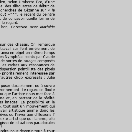
 bien, selon Umberto Eco, d’une
es, des silhouettes de début de
e recherches de Cézanne sur «
la
tout
»***, le regard du peintre
t de concevoir quelle forme de
 le regard.
iron
, Entretien avec Mathilde
sur des châssis. On remarque
 travail sur l’entremêlement de
te ainsi en objet en même temps
 les Nymphéas peints par Claude
e de sortes de nuages composés
ur les cadres aux résonances de
persion pointilliste des pixels
 prioritairement intéressée par
autres choix expressifs : Julie
 poser durablement ou à suivre
vironnement. Le regard se floute
 ou que l’artiste nous met face à
e et, en partant de la réalité
s images. La possibilité et le
ne, tout suit un mouvement qui
ail artistique anime donc les
êves ou l’invention d’illusions ?
te artistique qui l’anime, elle
agisse de situations paradoxales
 ?
toire pour devenir tour à tour