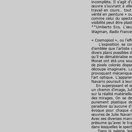
incomplète. Il s’agit 
œuvre s’ouvrant à elle
travail en cours… tout
vérité en peinture
» ou
comme celui du spectat
visibilité peut être p
**Umberto Eco
, L'œu
Wagman, Radio France,
« Cosmopool », ou l’effe
L’exposition se comp
d’emblée que l’artiste
divers plans possibles
qu’il se dématérialise 
Monet ont été une sour
de pixels colorés disp
découpe imaginaire. La 
provoquant mécaniqueme
l’art optique. L’appare
Navarro poursuit à leur
En superposant et en 
un chemin d’image, Juli
sur la réalité matériell
des mirages. On se dem
purement plastique de 
paradoxe qu’aucune d’
évoque pour chaque œu
œuvres de Julie Navarro?
Avec ses diverses maniè
présume qu’avec le trav
dans lesquelles le spec
Dans la galerie, les 