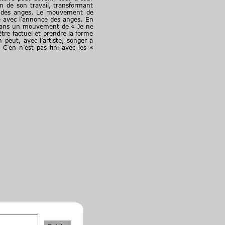
n de son travail, transformant
le des anges. Le mouvement de
ée avec l’annonce des anges. En
re dans un mouvement de « Je ne
 être factuel et prendre la forme
 peut, avec l’artiste, songer à
C’en n’est pas fini avec les «