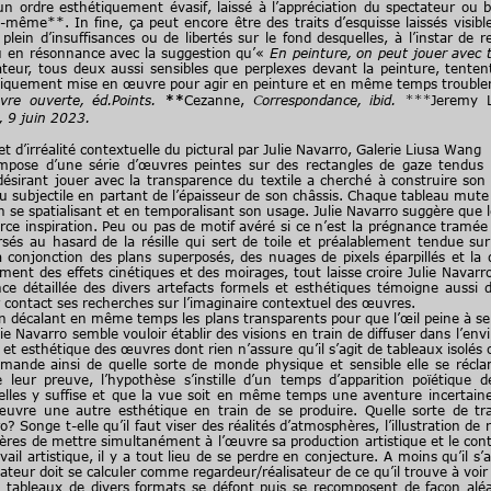
d’un ordre esthétiquement évasif, laissé à l’appréciation du spectateur ou
-même**. In fine, ça peut encore être des traits d’esquisse laissés visibl
 plein d’insuffisances ou de libertés sur le fond desquelles, à l’instar d
 en résonnance avec la suggestion qu’«
En peinture, on peut jouer avec 
eur, tous deux aussi sensibles que perplexes devant la peinture, tenten
lastiquement mise en œuvre pour agir en peinture et en même temps troubler
vre ouverte, éd.Points.
**
Cezanne,
Correspondance, ibid. ***
Jeremy L
 9 juin 2023.
t d’irréalité contextuelle du pictural par Julie Navarro, Galerie Liusa Wang
ose d’une série d’œuvres peintes sur des rectangles de gaze tendus 
 désirant jouer avec la transparence du textile a cherché à construire son
 du subjectile en partant de l’épaisseur de son châssis. Chaque tableau mu
en se spatialisant et en temporalisant son usage. Julie Navarro suggère que
ce inspiration. Peu ou pas de motif avéré si ce n’est la prégnance tramé
ersés au hasard de la résille qui sert de toile et préalablement tendue s
conjonction des plans superposés, des nuages de pixels éparpillés et la dis
nt des effets cinétiques et des moirages, tout laisse croire Julie Navarro
nce détaillée des divers artefacts formels et esthétiques témoigne aussi d’
 contact ses recherches sur l’imaginaire contextuel des œuvres.
décalant en même temps les plans transparents pour que l’œil peine à se
e Navarro semble vouloir établir des visions en train de diffuser dans l’en
e et esthétique des œuvres dont rien n’assure qu’il s’agit de tableaux isolés
ande ainsi de quelle sorte de monde physique et sensible elle se réclam
leur preuve, l’hypothèse s’instille d’un temps d’apparition poïétique de
elles y suffise et que la vue soit en même temps une aventure incertai
vre une autre esthétique en train de se produire. Quelle sorte de trav
 Songe t-elle qu’il faut viser des réalités d’atmosphères, l’illustration de r
res de mettre simultanément à l’œuvre sa production artistique et le contex
ail artistique, il y a tout lieu de se perdre en conjecture. A moins qu’il s’
tateur doit se calculer comme regardeur/réalisateur de ce qu’il trouve à voir
tableaux de divers formats se défont puis se recomposent de façon aléa