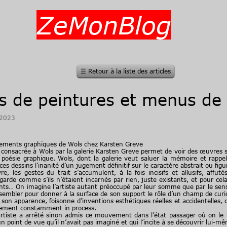
ZeMonBlog
☰
Retour à la liste des articles
s de peintures et menus de 
/2023
…
llements graphiques de Wols chez Karsten Greve
consacrée à Wols par la galerie Karsten Greve permet de voir des œuvres 
 poésie graphique. Wols, dont la galerie veut saluer la mémoire et rappe
s dessins l’inanité d’un jugement définitif sur le caractère abstrait ou figur
s gestes du trait s’accumulent, à la fois incisifs et allusifs, affuté
arde comme s’ils n’étaient incarnés par rien, juste existants, et pour cela
ants… On imagine l’artiste autant préoccupé par leur somme que par le sens 
ssembler pour donner à la surface de son support le rôle d’un champ de curi
 son apparence, foisonne d’inventions esthétiques réelles et accidentelles, on
cement constamment in process.
tiste a arrêté sinon admis ce mouvement dans l’état passager où on le v
n point de vue qu’il n’avait pas imaginé et qui l’incite à se découvrir lui-mê