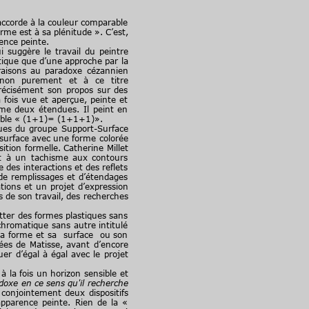
accorde à la couleur comparable
rme est à sa plénitude ». C’est,
ence peinte.
 suggère le travail du peintre
tique que d’une approche par la
 raisons au paradoxe cézannien
inon purement et à ce titre
récisément son propos sur des
 fois vue et aperçue, peinte et
me deux étendues. Il peint en
semble « (1+1)= (1+1+1)».
ques du groupe Support-Surface
a surface avec une forme colorée
ition formelle. Catherine Millet
t à un tachisme aux contours
des interactions et des reflets
 de remplissages et d’étendages
tions et un projet d’expression
 de son travail, des recherches
ter des formes plastiques sans
chromatique sans autre intitulé
 sa forme et sa surface ou son
ées de Matisse, avant d’encore
er d’égal à égal avec le projet
 à la fois un horizon sensible et
doxe en ce sens qu'il recherche
 » conjointement deux dispositifs
apparence peinte. Rien de la «