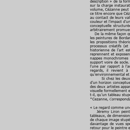
description » de la for
sur la charge instaura
volume, Cézanne peut au
ce titre encore que Cé
au contact de leurs val
couleur et l’impact d’
conceptuelle structur
arbitrairement promues
De la même façon que l
les peintures de Borda
les propositions théor
processus créatifs (e
historienne de l’art 
reprennent et exposent
nappes monochromes ma
support voire de socle
l’une par rapport à l’
regards, il revient 
qu’environnemental et 
Si chez les deux arti
d’un horizon conceptue
des deux artistes appa
visuelle formellement e
t-il, qu’un tableau stup
*Cezanne,
Correspond
« Le regard comme une
Jéremy Liron peint de
tableaux, de dimension
de chaque image stupéfi
davantage de vues spe
retour pour le peintre e