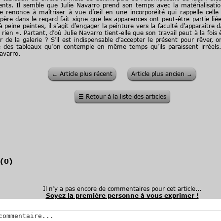
nts. Il semble que Julie Navarro prend son temps avec la matérialisatio
 renonce à maîtriser à vue d’œil en une incorporéité qui rappelle cel
opère dans le regard fait signe que les apparences ont peut-être partie li
peine peintes, il s’agit d’engager la peinture vers la faculté d’apparaît
rien ». Partant, d’où Julie Navarro tient-elle que son travail peut à la fois
de la galerie ? S’il est indispensable d’accepter le présent pour rêver, on
e des tableaux qu’on contemple en même temps qu’ils paraissent irréels. 
avarro.
←
Article plus récent
Article plus ancien
→
☰
Retour à la liste des articles
(
0
)
Il n’y a pas encore de commentaires pour cet article...
Soyez la première personne à vous exprimer !