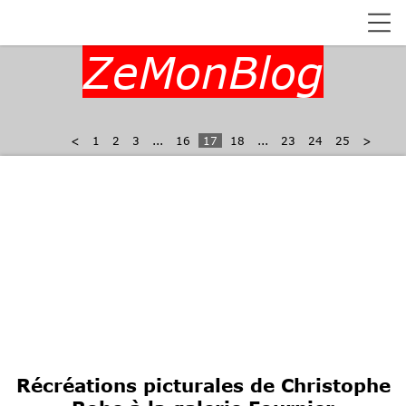
ZeMonBlog
<
1
2
3
...
16
17
18
...
23
24
25
>
Récréations picturales de Christophe